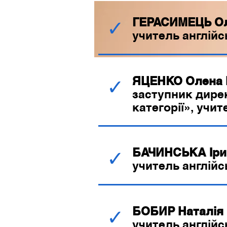
ГЕРАСИМЕЦЬ Ол
✓
учитель англійс
ЯЦЕНКО Олена 
✓
заступник дирек
категорії», учи
БАЧИНСЬКА Ірин
✓
учитель англійс
БОБИР Наталія 
✓
учитель англійс