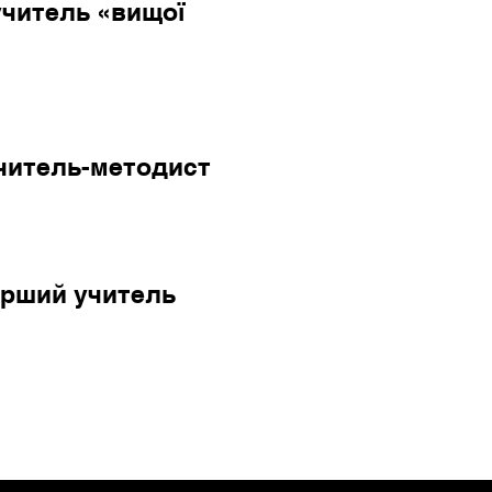
учитель «вищої
учитель-методист
тарший учитель