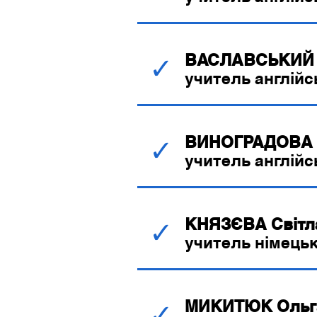
ВАСЛАВСЬКИЙ 
✓
учитель англійс
ВИНОГРАДОВА І
✓
учитель англійс
КНЯЗЄВА Світл
✓
учитель німецьк
МИКИТЮК Ольга
✓