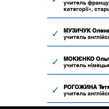
учитель француз
категорії», ста
МУЗИЧУК Олена
✓
учитель англійс
МОКІЄНКО Ольг
✓
учитель німецьк
РОГОЖИНА Тетя
✓
учитель англійсь