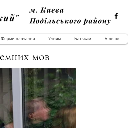
м. Києва
кий"
Подільського району
Форми навчання
Учням
Батькам
Більше
земних мов