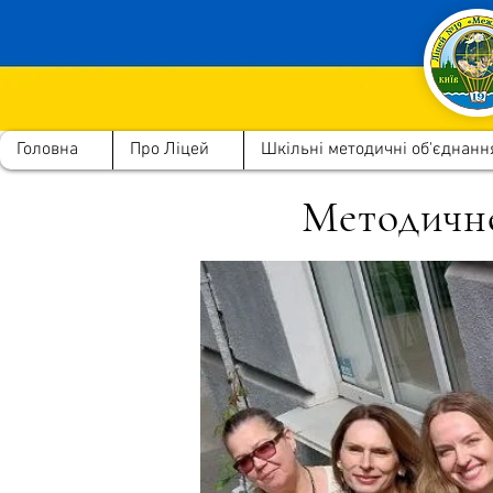
Головна
Про Ліцей
Шкільні методичні об'єднанн
Методичне