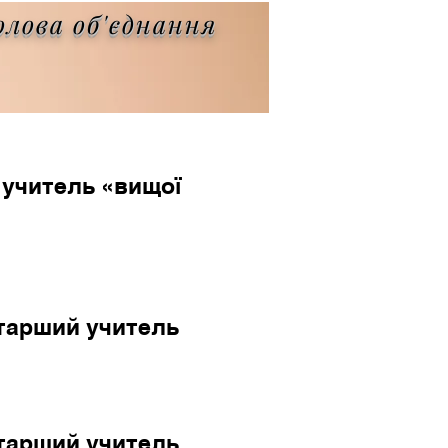
олова об'єднання
 учитель «вищої
старший учитель
старший учитель