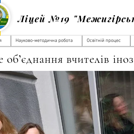
Ліцей №19 "Межигірсь
я
Науково-методична робота
Освітній процес
 об’єднання вчителів іно