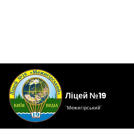
Ліцей №19
"Межигірський"