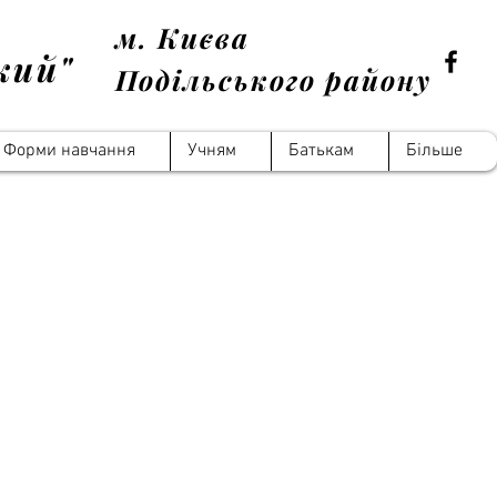
м. Києва
кий"
Подільського району
Форми навчання
Учням
Батькам
Більше