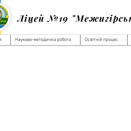
Ліцей №19 "Межигірсь
я
Науково-методична робота
Освітній процес