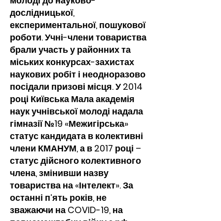
молоді до науково-
дослідницької,
експериментальної, пошукової
роботи. Учні-члени товариства
брали участь у районних та
міських конкурсах-захистах
наукових робіт і неодноразово
посідали призові місця. У 2014
році Київська Мала академія
наук учнівської молоді надала
гімназії №19 «Межигірська»
статус кандидата в колективні
члени КМАНУМ, а в 2017 році –
статус дійсного колективного
члена, змінивши назву
товариства на «Інтелект». За
останні п’ять років, не
зважаючи на COVID-19, на