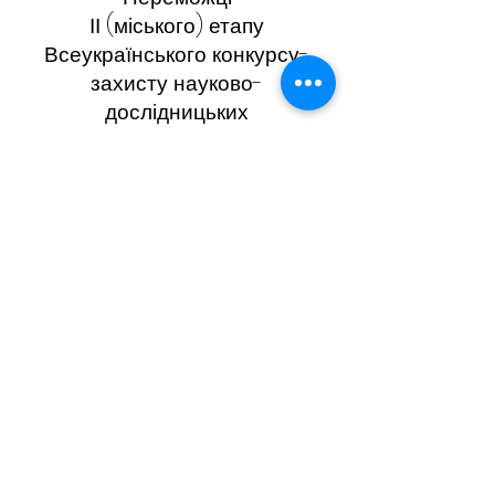
ІІ (міського) етапу
Всеукраїнського конкурсу-
захисту науково-
дослідницьких
робіт учнів-членів МАН-2024