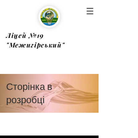
Ліцей №19
"Межигірський"
Сторінка в
розробці