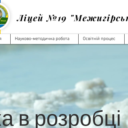
Ліцей №19 "Межигірсь
я
Науково-методична робота
Освітній процес
а в розробці