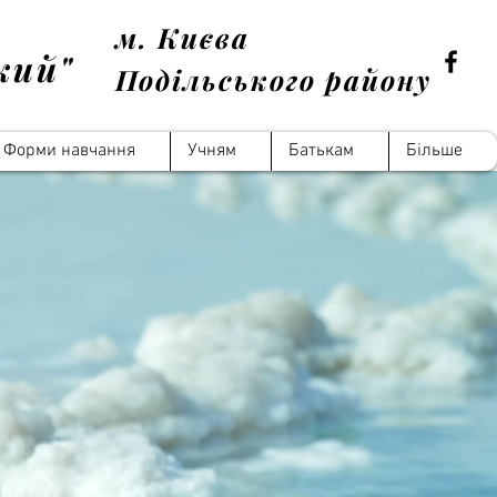
м. Києва
кий"
Подільського району
Форми навчання
Учням
Батькам
Більше