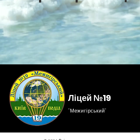
Ліцей №19
"Межигірський"